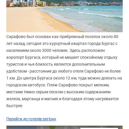
Сарафово был основан как прибрежный поселок около 80
лет назад, сегодня это курортный квартал города Бургас с
населением около 3000 человек. Здесь расположен
аэропорт Бургаса, который не мешает спокойному отдыху
туристов и чья близость является дополнительным
удобством - расстояние до любого отеля Сарафово не более
1 км. До центра Бургаса около 12 км, туда можно доехать на
городском автобусе. Пляж Сарафово покрыт мелким,
местами темно серым песком с высоким содержанием
железа, марганца и магния и благодаря этому нагревается
быстрее.
Перейти до готелів регіону