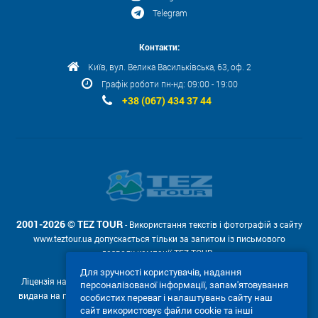
Telegram
Контакти:
Київ, вул. Велика Васильківська, 63, оф. 2
Графік роботи пн-нд: 09:00 - 19:00
+38 (067) 434 37 44
2001-2026 © TEZ TOUR
- Використання текстів і фотографій з сайту
www.teztour.ua допускається тільки за запитом із письмового
дозволу компанії TEZ TOUR .
Для зручності користувачів, надання
Ліцензія на провадження туроператорської діяльності АВ №566448
персоналізованої інформації, запам'ятовування
видана на підставі рішення Державної служби туризму і курортів від
особистих переваг і налаштувань сайту наш
04.02.2011р. № 4-ліц.
сайт використовує файли cookie та інші