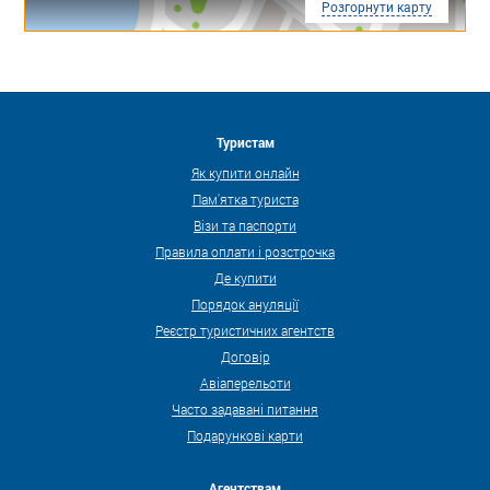
Розгорнути карту
Туристам
Як купити онлайн
Пам'ятка туриста
Візи та паспорти
Правила оплати і розстрочка
Де купити
Порядок ануляції
Реєстр туристичних агентств
Договір
Авіаперельоти
Часто задавані питання
Подарункові карти
Агентствам