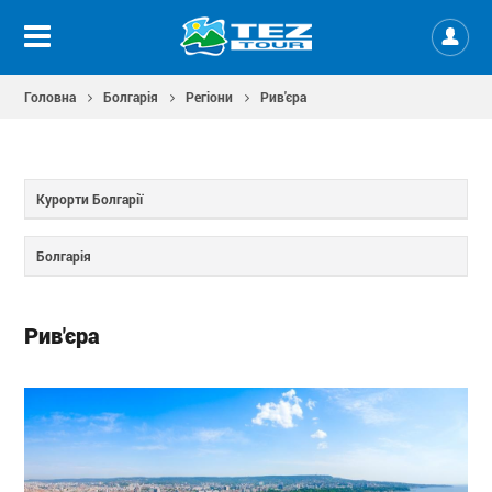
Головна
Болгарія
Регіони
Рив'єра
Курорти Болгарії
Болгарія
Рив'єра