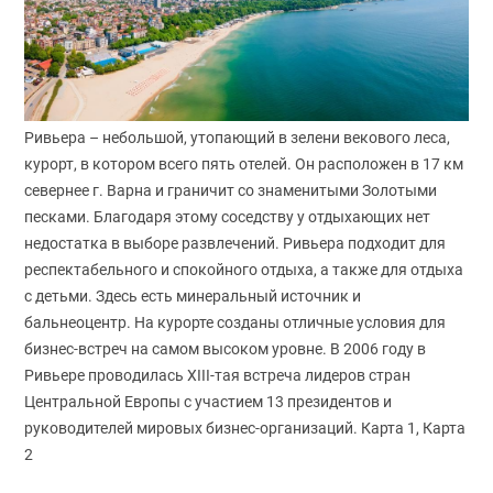
Ривьера – небольшой, утопающий в зелени векового леса,
курорт, в котором всего пять отелей. Он расположен в 17 км
севернее г. Варна и граничит со знаменитыми Золотыми
песками. Благодаря этому соседству у отдыхающих нет
недостатка в выборе развлечений. Ривьера подходит для
респектабельного и спокойного отдыха, а также для отдыха
с детьми. Здесь есть минеральный источник и
бальнеоцентр. На курорте созданы отличные условия для
бизнес-встреч на самом высоком уровне. В 2006 году в
Ривьере проводилась XIII-тая встреча лидеров стран
Центральной Европы с участием 13 президентов и
руководителей мировых бизнес-организаций. Карта 1, Карта
2