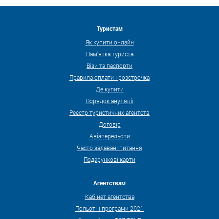
Туристам
Як купити онлайн
Пам'ятка туриста
Візи та паспорти
Правила оплати і розстрочка
Де купити
Порядок ануляції
Реєстр туристичних агентств
Договір
Авіаперельоти
Часто задавані питання
Подарункові карти
Агентствам
Кабінет агентства
Польотні програми 2021