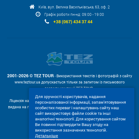
Київ, вул. Велика Васильківська, 63, оф. 2
Графік роботи пн-нд: 09:00 - 19:00
+38 (067) 434 37 44
2001-2026 © TEZ TOUR
- Використання текстів і фотографій з сайту
www.teztour.ua допускається тільки за запитом із письмового
дозволу компанії TEZ TOUR .
Для зручності користувачів, надання
Ліцензія на провадження туроператорської діяльності АВ №566448
персоналізованої інформації, запам'ятовування
видана на підставі рішення Державної служби туризму і курортів від
особистих переваг і налаштувань сайту наш
04.02.2011р. № 4-ліц.
сайт використовує файли cookie та інші
аналогічні технології. Для користування сайтом
Ми приймаємо:
Ви повинні підтвердити Вашу згоду на
використання зазначених технологій.
Детальніше