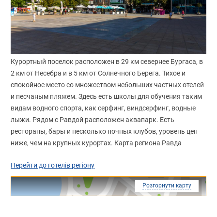
Курортный поселок расположен в 29 км севернее Бургаса, в
2 км от Несебра и в 5 км от Солнечного Берега. Тихое и
спокойное место со множеством небольших частных отелей
и песчаным пляжем. Здесь есть школы для обучения таким
видам водного спорта, как серфинг, виндсерфинг, водные
лыжи. Рядом с Равдой расположен аквапарк. Есть
рестораны, бары и несколько ночных клубов, уровень цен
ниже, чем на крупных курортах. Карта региона Равда
Перейти до готелів регіону
Розгорнути карту