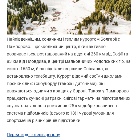
Найпівденнішим, сонячним і теплим курортом Болгарії є
Пампорово. Гірськолижний центр, який активно
розвивається, розташований на відстані 260 км від Софії та
83 км від Пловдива, в центрі мальовничих Родопських гір, на
висоті 1650 м, біля підніжжя вершини Сніжанка, де
встановлено телебашту. Курорт відомий своїми школами
гірських лиж і сноуборду (також і дитячими), які
вважаються одними з кращих у Європі. Також у Пампорово
працюють сучасні ратраки, снігові гармати на підготовлених
спусках загальною довжиною 25 км, добре розвинена
система підйомників (всього їх 18) і чудові умови для
спортсменів різних рівнів підготовки.
Перейти до готелів регіону