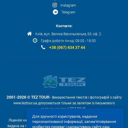
Instagram
Telegram
Контакти:
Київ, вул. Велика Васильківська, 63, оф. 2
Графік роботи пн-нд: 09:00 - 19:00
+38 (067) 434 37 44
2001-2026 © TEZ TOUR
- Використання текстів і фотографій з сайту
www.teztour.ua допускається тільки за запитом із письмового
дозволу компанії TEZ TOUR .
Для зручності користувачів, надання
Ліцензія на провадження туроператорської діяльності АВ №566448
персоналізованої інформації, запам'ятовування
видана на підставі рішення Державної служби туризму і курортів від
особистих переваг і налаштувань сайту наш