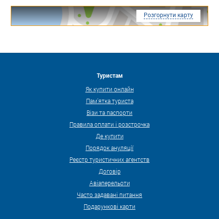
Розгорнути карту
Туристам
Як купити онлайн
Пам'ятка туриста
Візи та паспорти
Правила оплати і розстрочка
Де купити
Порядок ануляції
Реєстр туристичних агентств
Договір
Авіаперельоти
Часто задавані питання
Подарункові карти