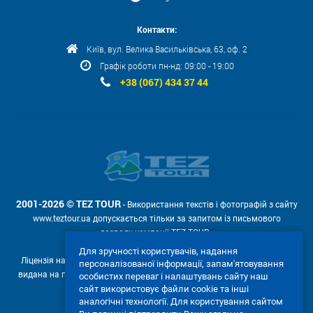
Контакти:
Київ, вул. Велика Васильківська, 63, оф. 2
Графік роботи пн-нд: 09:00 - 19:00
+38 (067) 434 37 44
2001-2026 © TEZ TOUR
- Використання текстів і фотографій з сайту
www.teztour.ua допускається тільки за запитом із письмового
дозволу компанії TEZ TOUR .
Для зручності користувачів, надання
Ліцензія на провадження туроператорської діяльності АВ №566448
персоналізованої інформації, запам'ятовування
видана на підставі рішення Державної служби туризму і курортів від
особистих переваг і налаштувань сайту наш
04.02.2011р. № 4-ліц.
сайт використовує файли cookie та інші
аналогічні технології. Для користування сайтом