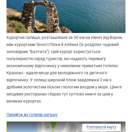
Курортне селище, розташоване за 30 км на північ від Варни,
між курортами Золоті Піски й Албена (їх розділяє чудовий
заповідник "Балтата"). Цей курорт користується
популярністю серед туристів, які надають перевагу
економічному відпочинку у невеликих приватних готелях.
Кранєво - вдале місце для молодіжного та дитячого
відпочинку. У селищі широкий пляж завдовжки 2 км з
дрібним золотистим піском і пологим входом у море. Ціни в
місцевих ресторанах і барах тут суттєво нижчі за ціни у
великих курортах.
Перейти до готелів регіону
Розгорнути карту