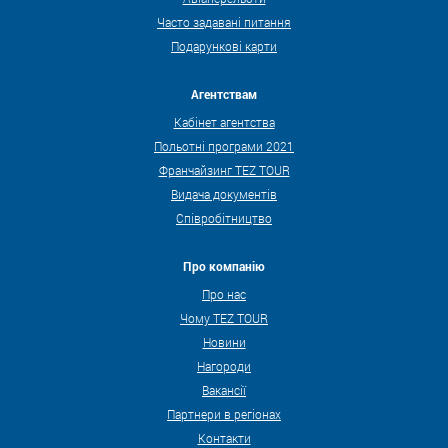
Часто задавані питання
Подарункові карти
Агентствам
Кабінет агентства
Польотні програми 2021
Франчайзинг TEZ TOUR
Видача документів
Співробітництво
Про компанію
Про нас
Чому TEZ TOUR
Новини
Нагороди
Вакансії
Партнери в регіонах
Контакти