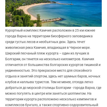
Курортный комплекс Камчия расположен в 25 км южнее
города Варна на территории биосферного заповедника
среди густых лесов и необъятных дюн. Здесь течет
живописная река Камчия, впадающая в Черное море.
Широкий песчаный пляж курорта – один из лучших в
Болгарии, он тянется на несколько километров. Камчия
отличается от большинства болгарских курортов тишиной и
уединенностью. Это прекрасное место для спокойного
отдыха и занятий спортом, здесь нет шумных баров, ночных
клубов и наплыва туристов. Тем не менее, отсюда легко
добраться до морской столицы Болгарии - города Варна, где
можно погулять в центре или заняться шоппингом. На
территории курорта расположено несколько кемпингов и
комплексов бунгало, а также спортивно-оздоровительный