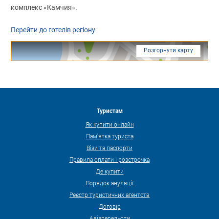
комплекс «Камчия».
Перейти до готелів регіону
Розгорнути карту
Туристам
Як купити онлайн
Пам'ятка туриста
Візи та паспорти
Правила оплати і розстрочка
Де купити
Порядок ануляції
Реєстр туристичних агентств
Договір
Авіаперельоти