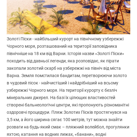
Золоті Піски - найбільший курорт на північному узбережжі
Чорного моря, розташований на території заповідника
північніше на 18 км від Варни. Історія назви «Золоті Піски»
походить від давньої легенди, яка розповідає, як пірати
закопали золотий скарб на узбережжі на північ від міста
Варна. Земля помстилася бандитам, перетворюючи золото
в чудовий пісок - найчистіший і найдрібніший на всьому
узбережжі Чорного моря. На території курорту є безліч
мінеральних джерел. На базі їх цілющих властивостей
створені бальнеологічні центри, які пропонують різноманітні
оздоровчі процедури. Пляж Золотих Пісків простягнувся на
3,5 км, а його ширина сягає 100 метрів, тут можна знайти
розваги на будь-який смак – пляжний волейбол, прогулянки
яхтою, катання на водних лижах, «банани», водні