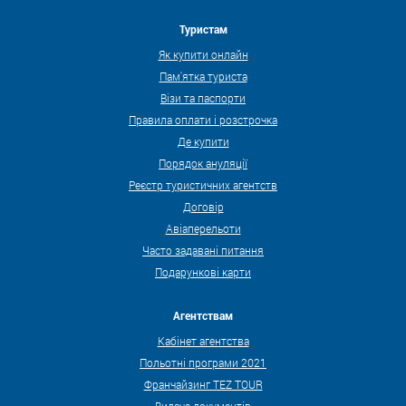
Туристам
Як купити онлайн
Пам'ятка туриста
Візи та паспорти
Правила оплати і розстрочка
Де купити
Порядок ануляції
Реєстр туристичних агентств
Договір
Авіаперельоти
Часто задавані питання
Подарункові карти
Агентствам
Кабінет агентства
Польотні програми 2021
Франчайзинг TEZ TOUR
Видача документів