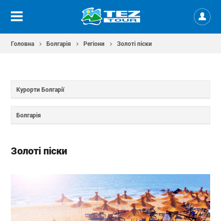
Головна
Болгарія
Регіони
Золоті піски
Курорти Болгарії
Болгарія
Золоті піски