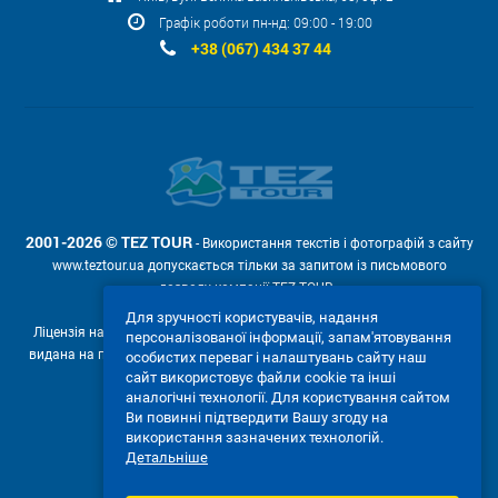
Графік роботи пн-нд: 09:00 - 19:00
+38 (067) 434 37 44
2001-2026 © TEZ TOUR
- Використання текстів і фотографій з сайту
www.teztour.ua допускається тільки за запитом із письмового
дозволу компанії TEZ TOUR .
Для зручності користувачів, надання
Ліцензія на провадження туроператорської діяльності АВ №566448
персоналізованої інформації, запам'ятовування
видана на підставі рішення Державної служби туризму і курортів від
особистих переваг і налаштувань сайту наш
04.02.2011р. № 4-ліц.
сайт використовує файли cookie та інші
аналогічні технології. Для користування сайтом
Ми приймаємо:
Ви повинні підтвердити Вашу згоду на
використання зазначених технологій.
Детальніше