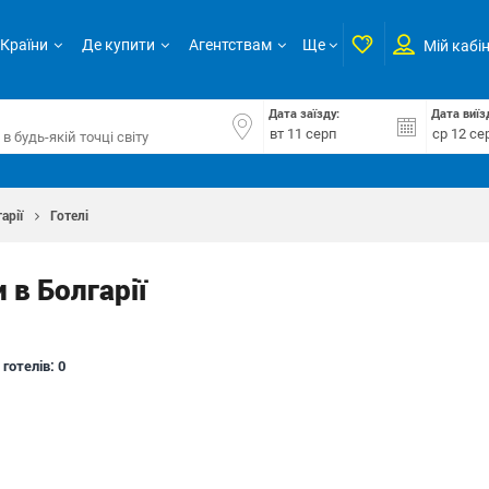
Країни
Де купити
Агентствам
Ще
Мій кабі
Дата заїзду:
Дата виїз
арії
Готелі
 в Болгарії
 готелів:
0