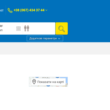
+38 (067) 434 37 44
нет
ду:
Додаткові параметри
Показати на карті