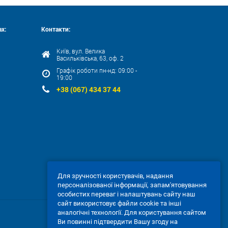
х:
Контакти:
Київ, вул. Велика
Васильківська, 63, оф. 2
Графік роботи пн-нд: 09:00 -
19:00
+38 (067) 434 37 44
Для зручності користувачів, надання
персоналізованої інформації, запам'ятовування
особистих переваг і налаштувань сайту наш
сайт використовує файли cookie та інші
аналогічні технології. Для користування сайтом
Ви повинні підтвердити Вашу згоду на