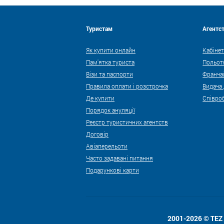
Туристам
Агентс
Як купити онлайн
Кабінет
Пам'ятка туриста
Польот
Візи та паспорти
Франча
Правила оплати і розстрочка
Видача
Де купити
Співро
Порядок ануляції
Реєстр туристичних агентств
Договір
Авіаперельоти
Часто задавані питання
Подарункові карти
2001-2026 © TE