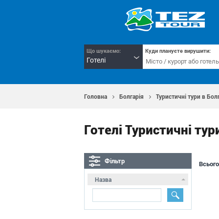
Що шукаємо:
Куди плануєте вирушити:
Готелі
Головна
Болгарія
Туристичні тури в Болг
Готелі Туристичні тури
Фільтр
Всього
Назва