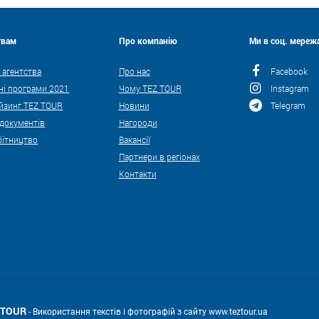
твам
Про компанію
Ми в соц. мережа
 агентства
Про нас
Facebook
ні програми 2021
Чому TEZ TOUR
Instagram
йзинг TEZ TOUR
Новини
Telegram
 документів
Нагороди
бітництво
Вакансії
Партнери в регіонах
Контакти
Z TOUR
- Використання текстів і фотографій з сайту www.teztour.ua