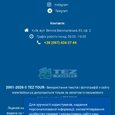
Instagram
Telegram
Контакти:
Київ, вул. Велика Васильківська, 63, оф. 2
Графік роботи пн-нд: 09:00 - 19:00
+38 (067) 434 37 44
2001-2026 © TEZ TOUR
- Використання текстів і фотографій з сайту
www.teztour.ua допускається тільки за запитом із письмового
дозволу компанії TEZ TOUR .
Для зручності користувачів, надання
Ліцензія на провадження туроператорської діяльності АВ №566448
персоналізованої інформації, запам'ятовування
видана на підставі рішення Державної служби туризму і курортів від
особистих переваг і налаштувань сайту наш