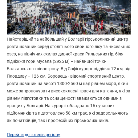
Найстаріший та найбільший у Болгарії гірськолижний центр
розташований серед столітнього хвойного лісу та чисельних
озер, на північних схилах дивної краси Рильських гір, біля
підніжжя гори Мусала (2925 м) – найвищої точки
Балканського півострову. Від Софії курорт відділяє 72 км, від
Пловдиву – 126 км. Боровець - відомий спортивний центр,
розташований на висоті 1300-2560 м над рівнем моря, який
може запропонувати висококласні траси для катання, які за
рівнем підготовки та оснащеності вважаються одними з
кращих у Болгарії. На курорті обладнано 16 сучасних
підйомників та підготовлено 58 км трас, які задовольняють
як початківців, так і професійних гірськолижників.
Перейти до готелів регіону