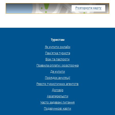
Розгорнути карту
Туристам
Як купити онлайн
Пам'ятка туриста
Візи та паспорти
Правила оплати і розстрочка
Де купити
Порядок ануляції
Реєстр туристичних агентств
Договір
Авіаперельоти
Часто задавані питання
Подарункові карти