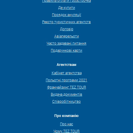
Правила оплати і розстрочка
Де купити
Порядок ануляції
Реєстр туристичних агентств
Договір
Авіаперельоти
Часто задавані питання
Подарункові карти
Агентствам
Кабінет агентства
Польотні програми 2021
Франчайзинг TEZ TOUR
Видача документів
Співробітництво
Про компанію
Про нас
Чому TEZ TOUR