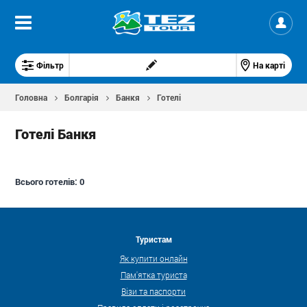
Фільтр
На карті
Головна
Болгарія
Банкя
Готелі
Готелі Банкя
Всього готелів:
0
Туристам
Як купити онлайн
Пам'ятка туриста
Візи та паспорти