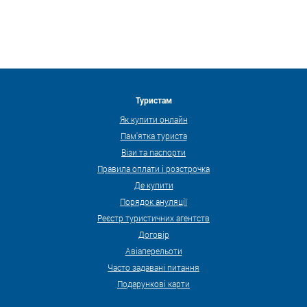
Туристам
Як купити онлайн
Пам'ятка туриста
Візи та паспорти
Правила оплати і розстрочка
Де купити
Порядок ануляції
Реєстр туристичних агентств
Договір
Авіаперельоти
Часто задавані питання
Подарункові карти