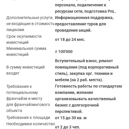
персонала, подключение к
ресурсам сети, подготовка PnL.
Информационная поддержка,
Дополнительные услуги,
предоставление туров для
не входящие в стоимость
лицензии
проведения акций.
Срок окупаемости
от 18 до 24 мес.
инвестиций
Минимальная сумма
₴ 100'000
инвестиций
Вступительный взнос, ремонт
помещения (под корпоративный
В сумму инвестиций
стиль), закупка орг. техники и
входит
мебели (на 2 раб. места).
Готовность работы по стандартам
Требования к
компании, желание
потенциальному
организовывать качественный
франчайзи и месту
для франчайзингового
бизнес с долгосрочной
объекта
перспективой.
от 15 до 30 кв. м
Требования к площади
Необходимое количество
от 2 до 3 чел.