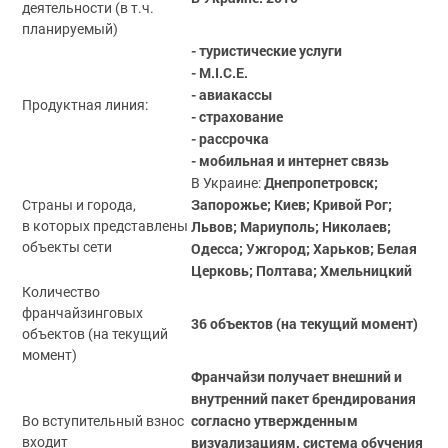
деятельности (в т.ч.
планируемый)
- туристические услуги
- M.I.C.E.
- авиакассы
Продуктная линия:
- страхование
- рассрочка
- мобильная и интернет связь
Днепропетровск;
В Украине:
Запорожье; Киев; Кривой Рог;
Страны и города,
Львов; Мариуполь; Николаев;
в которых представлены
объекты сети
Одесса; Ужгород; Харьков; Белая
Церковь; Полтава; Хмельницкий
Количество
франчайзинговых
36 объектов (на текущий момент)
объектов (на текущий
момент)
Франчайзи получает внешний и
внутренний пакет брендирования
согласно утвержденным
Во вступительный взнос
визуализациям, система обучения
входит