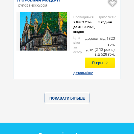
Групова екскурсія
Проводиться:
Тривалість:
з 09.03.2026
3 години
до 31.03.2026,
щодня
Ціна
дорослі від
1320
ціна
грн.
за
діти (2-12 років)
особу
від
528 грн.
0 грн.
детальніше
ПОКАЗАТИ БІЛЬШЕ