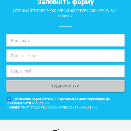
Заповніть форму
І ОТРИМАЙТЕ ПІДБІР ЕКСКУРСІЙНОГО ТУРУ АБО КРУЇЗУ ЗА 1
ГОДИНУ
Дозволяю обробляти мої персональні дані відповідно до
вказаної мети їх обробки.
Повний текст Угоди про обробку персональних даних