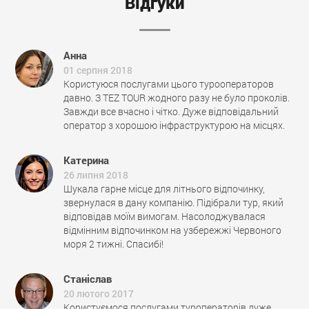
Відгуки
Анна
01 серпня 2018
Користуюся послугами цього турооператоров
давно. З TEZ TOUR жодного разу не було проколів.
Завжди все вчасно і чітко. Дуже відповідальний
оператор з хорошою інфраструктурою на місцях.
Катерина
26 липня 2018
Шукала гарне місце для літнього відпочинку,
звернулася в дану компанію. Підібрали тур, який
відповідав моїм вимогам. Насолоджувалася
відмінним відпочинком на узбережжі Червоного
моря 2 тижні. Спасибі!
Станіслав
20 лютого 2017
Користуємося послугами туроператорів дуже