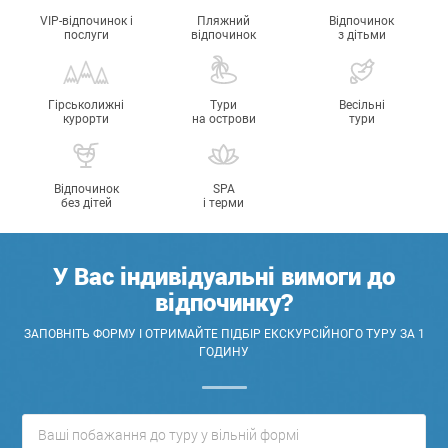
VIP-відпочинок і
Пляжний
Відпочинок
послуги
відпочинок
з дітьми
Гірськолижні
Тури
Весільні
курорти
на острови
тури
Відпочинок
SPA
без дітей
і терми
У Вас індивідуальні вимоги до
відпочинку?
ЗАПОВНІТЬ ФОРМУ І ОТРИМАЙТЕ ПІДБІР ЕКСКУРСІЙНОГО ТУРУ ЗА 1
ГОДИНУ