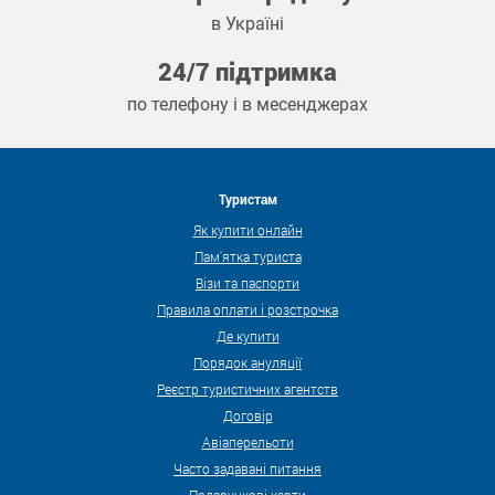
в Україні
24/7 підтримка
по телефону і в месенджерах
Туристам
Як купити онлайн
Пам'ятка туриста
Візи та паспорти
Правила оплати і розстрочка
Де купити
Порядок ануляції
Реєстр туристичних агентств
Договір
Авіаперельоти
Часто задавані питання