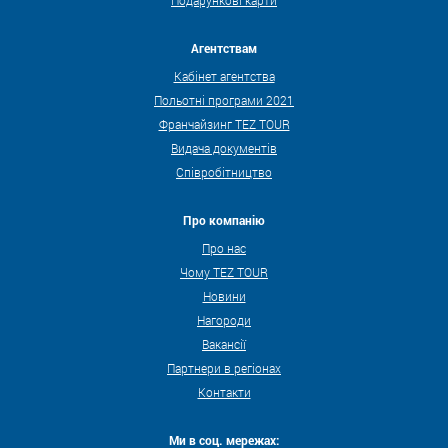
Подарункові карти
Агентствам
Кабінет агентства
Польотні програми 2021
Франчайзинг TEZ TOUR
Видача документів
Співробітництво
Про компанію
Про нас
Чому TEZ TOUR
Новини
Нагороди
Вакансії
Партнери в регіонах
Контакти
Ми в соц. мережах: