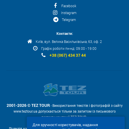
Facebook
Instagram
Telegram
Контакти:
Київ, вул. Велика Васильківська, 63, оф. 2
Графік роботи пн-нд: 09:00 - 19:00
+38 (067) 434 37 44
2001-2026 © TEZ TOUR
- Використання текстів і фотографій з сайту
www.teztour.ua допускається тільки за запитом із письмового
дозволу компанії TEZ TOUR .
Для зручності користувачів, надання
Ліцензія на провадження туроператорської діяльності АВ №566448