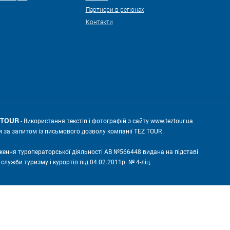
Партнери в регіонах
Контакти
Z TOUR
- Використання текстів і фотографій з сайту www.teztour.ua
и за запитом із письмового дозволу компанії TEZ TOUR .
ження туроператорської діяльності АВ №566448 видана на підставі
лужби туризму і курортів від 04.02.2011р. № 4-ліц.