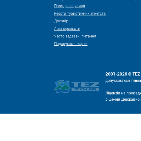
Порядок ануляції
Реєстр туристичних агентств
Договір
Авіаперельоти
Часто задавані питання
Подарункові карти
2001-2026 © TE
допускається тільк
Ліцензія на провад
рішення Державної с