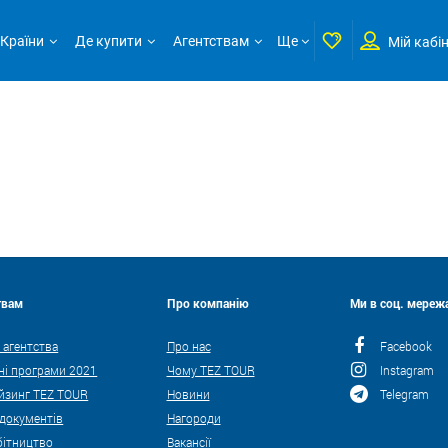
Країни
Де купити
Агентствам
Ще
Мій кабі
твам
Про компанію
Ми в соц. мережа
 агентства
Про нас
Facebook
ні програми 2021
Чому TEZ TOUR
Instagram
йзинг TEZ TOUR
Новини
Telegram
 документів
Нагороди
бітництво
Вакансії