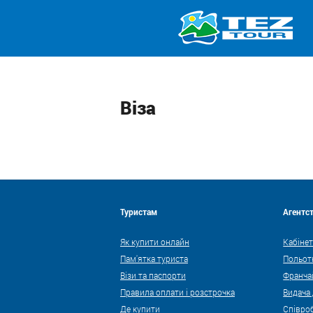
Віза
Туристам
Агентс
Як купити онлайн
Кабінет
Пам'ятка туриста
Польот
Візи та паспорти
Франча
Правила оплати і розстрочка
Видача
Де купити
Співро